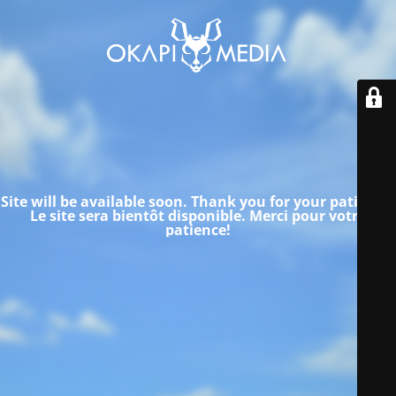
Site will be available soon. Thank you for your patience!
Le site sera bientôt disponible.
Merci pour votre
patience!