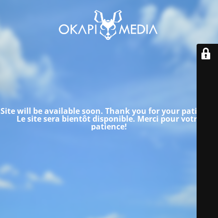
Site will be available soon. Thank you for your patience!
Le site sera bientôt disponible.
Merci pour votre
patience!