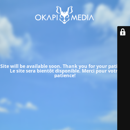
Site will be available soon. Thank you for your patience!
Le site sera bientôt disponible.
Merci pour votre
patience!