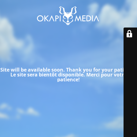
Site will be available soon. Thank you for your patience!
Le site sera bientôt disponible.
Merci pour votre
patience!