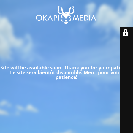
Site will be available soon. Thank you for your patience!
Le site sera bientôt disponible.
Merci pour votre
patience!