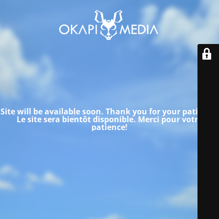
Site will be available soon. Thank you for your patience!
Le site sera bientôt disponible.
Merci pour votre
patience!