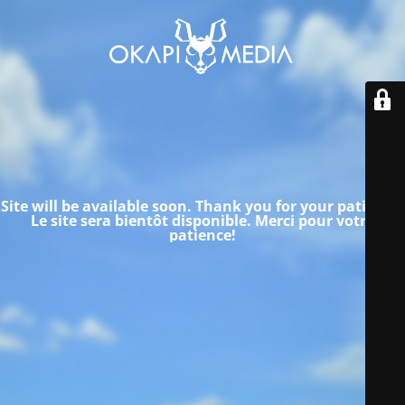
Site will be available soon. Thank you for your patience!
Le site sera bientôt disponible.
Merci pour votre
patience!