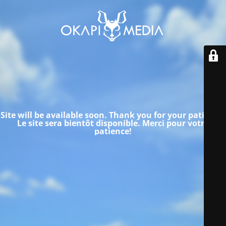
Site will be available soon. Thank you for your patience!
Le site sera bientôt disponible.
Merci pour votre
patience!