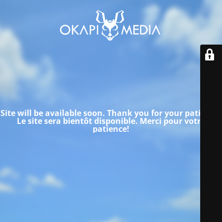
Site will be available soon. Thank you for your patience!
Le site sera bientôt disponible.
Merci pour votre
patience!